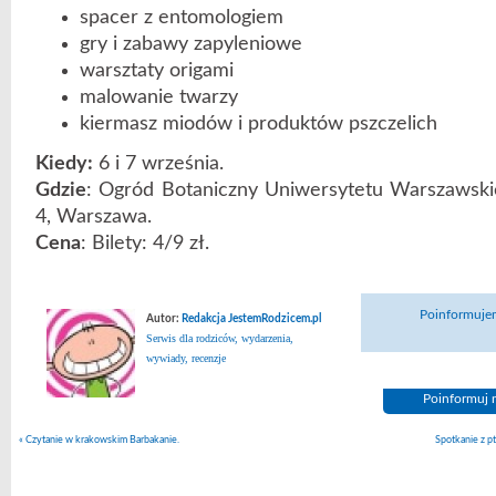
spacer z entomologiem
gry i zabawy zapyleniowe
warsztaty origami
malowanie twarzy
kiermasz miodów i produktów pszczelich
Kiedy:
6 i 7 września.
Gdzie
: Ogród Botaniczny Uniwersytetu Warszawski
4, Warszawa.
Cena
: Bilety: 4/9 zł.
Poinformujem
Autor:
Redakcja JestemRodzicem.pl
Serwis dla rodziców, wydarzenia,
wywiady, recenzje
Poinformuj n
«
Czytanie w krakowskim Barbakanie.
Spotkanie z p