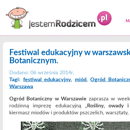
Ma
Festiwal edukacyjny w warszaws
Botanicznym.
Dodano: 06 września 2014r.
Tagi:
festiwal edukacyjny
,
miód
,
Ogród Botanicz
Warszawa
Ogród Botaniczny w Warszawie
zaprasza w wee
rodzinną imprezę edukacyjną „
Rośliny, owady 
kiermasz miodów i produktów pszczelich, warsztaty, 