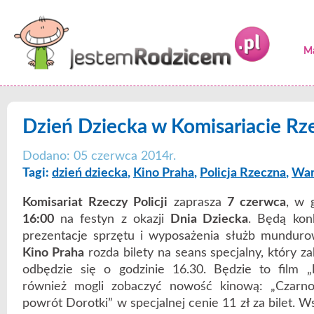
Ma
Dzień Dziecka w Komisariacie Rze
Dodano: 05 czerwca 2014r.
Tagi:
dzień dziecka
,
Kino Praha
,
Policja Rzeczna
,
War
Komisariat Rzeczy Policji
zaprasza
7 czerwca
, w 
16:00
na festyn z okazji
Dnia Dziecka
. Będą kon
prezentacje sprzętu i wyposażenia służb munduro
Kino Praha
rozda bilety na seans specjalny, który z
odbędzie się o godzinie 16.30. Będzie to film „
również mogli zobaczyć nowość kinową: „Czarno
powrót Dorotki” w specjalnej cenie 11 zł za bilet. 