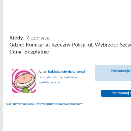
Kiedy
: 7 czerwca
Gdzie
: Komisariat Rzeczny Policji, ul. Wybrzeże Szc
Cena
: Bezpłatnie
Poinformujem
Autor:
Redakcja JestemRodzicem.pl
Serwis dla rodziców, wydarzenia,
wywiady, recenzje
Poinformuj n
«
Baśń słowem malowana – cykl warsztatów kreatywnych dla rodziny