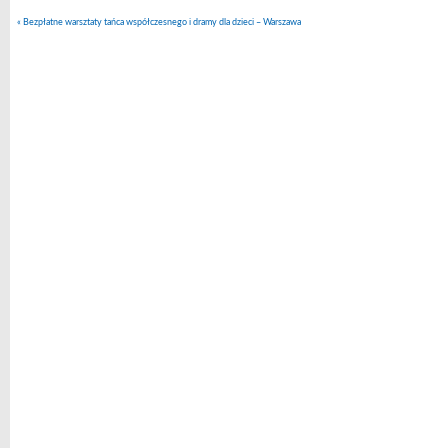
«
Bezpłatne warsztaty tańca współczesnego i dramy dla dzieci – Warszawa