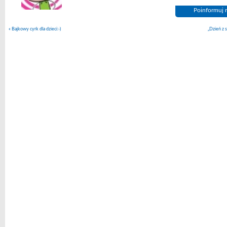
Poinformuj n
«
Bajkowy cyrk dla dzieci:-)
„Dzień z