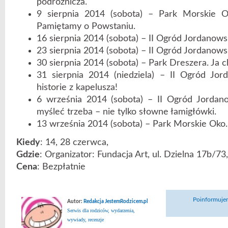
podróżnicza.
9 sierpnia 2014 (sobota) – Park Morskie Ok
Pamiętamy o Powstaniu.
16 sierpnia 2014 (sobota) – II Ogród Jordanows
23 sierpnia 2014 (sobota) – II Ogród Jordanows
30 sierpnia 2014 (sobota) – Park Dreszera. Ja c
31 sierpnia 2014 (niedziela) – II Ogród Jor
historie z kapelusza!
6 września 2014 (sobota) – II Ogród Jordan
myśleć trzeba – nie tylko słowne łamigłówki.
13 września 2014 (sobota) – Park Morskie Oko. 
Kiedy
: 14, 28 czerwca,
Gdzie
: Organizator: Fundacja Art, ul. Dzielna 17b/7
Cena
: Bezpłatnie
Poinformujem
Autor:
Redakcja JestemRodzicem.pl
Serwis dla rodziców, wydarzenia,
wywiady, recenzje