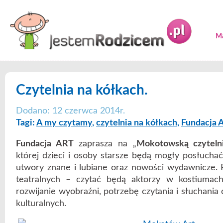
Ma
Czytelnia na kółkach.
Dodano: 12 czerwca 2014r.
Tagi:
A my czytamy
,
czytelnia na kółkach
,
Fundacja 
Fundacja ART
zaprasza na „
Mokotowską czyteln
której dzieci i osoby starsze będą mogły posłuch
utwory znane i lubiane oraz nowości wydawnicze.
teatralnych – czytać będą aktorzy w kostiumac
rozwijanie wyobraźni, potrzebę czytania i słuchania 
kulturalnych.