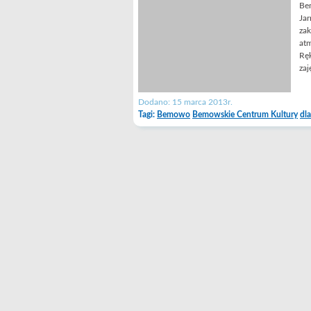
Bem
Jar
zak
atm
Ręk
zaj
Dodano: 15 marca 2013r.
Tagi:
Bemowo
Bemowskie Centrum Kultury
dla