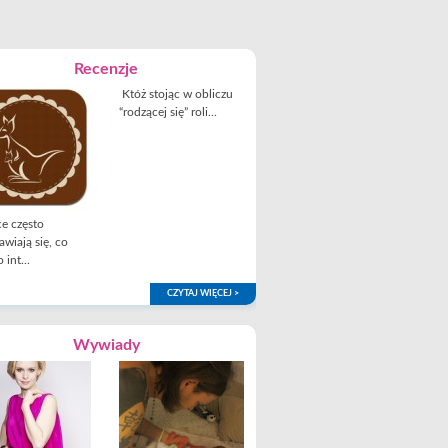
Recenzje
Któż stojąc w obliczu
“rodzącej się” roli...
e często
awiają się, co
 int...
CZYTAJ WIĘCEJ >
Wywiady