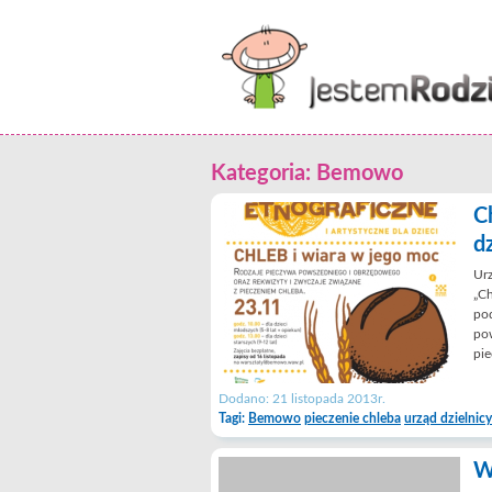
Kategoria:
Bemowo
C
dz
Urz
„Ch
pod
pow
pie
Dodano: 21 listopada 2013r.
Tagi:
Bemowo
pieczenie chleba
urząd dzielnicy
W