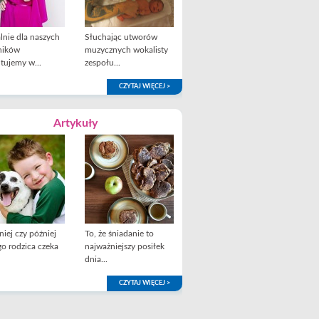
lnie dla naszych
Słuchając utworów
ników
muzycznych wokalisty
tujemy w...
zespołu...
CZYTAJ WIĘCEJ >
Artykuły
iej czy później
To, że śniadanie to
o rodzica czeka
najważniejszy posiłek
dnia...
CZYTAJ WIĘCEJ >