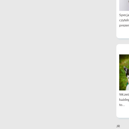
Specja
czytel
prezen
Wcześn
każdeg
to...
JR