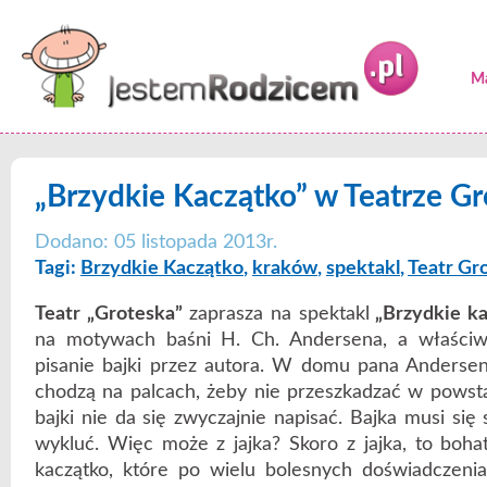
Ma
„Brzydkie Kaczątko” w Teatrze Gr
Dodano: 05 listopada 2013r.
Tagi:
Brzydkie Kaczątko
,
kraków
,
spektakl
,
Teatr Gr
Teatr „Groteska”
zaprasza na spektakl
„Brzydkie ka
na motywach baśni H. Ch. Andersena, a właściw
pisanie bajki przez autora. W domu pana Anders
chodzą na palcach, żeby nie przeszkadzać w powstaw
bajki nie da się zwyczajnie napisać. Bajka musi si
wykluć. Więc może z jajka? Skoro z jajka, to boha
kaczątko, które po wielu bolesnych doświadczenia