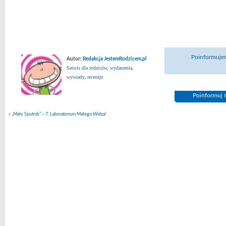
Poinformujem
Autor:
Redakcja JestemRodzicem.pl
Serwis dla rodziców, wydarzenia,
wywiady, recenzje
Poinformuj n
«
„Mały Sputnik” – 7. Laboratorium Małego Widza!