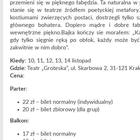
przemieni się w pięknego łabędzia. Ta naturalna w 
stanie się w teatrze źródłem poetyckiej metafory. 
kostiumami zwierzęcych postaci, dostrzegli tylko
głównego bohatera. Dopiero mądre i dobre ła
wewnętrzne piękno.Bajka kończy sie morałem: „K
gdy tylko sięgnie ręką po obłok, każdy może być 
zakwitnie w nim dobro”.
Kiedy
: 10, 11, 12, 13, 14 listopad
Gdzie
: Teatr „Groteska”, ul. Skarbowa 2, 31-121 Kr
Cena
:
Parter
:
22 zł – bilet normalny (indywidualny)
20 zł – bilet zbiorowy (dla grup)
Balkon:
17 zł – bilet normalny