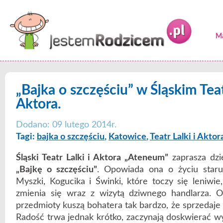
Ma
„Bajka o szczęściu” w Śląskim Teat
Aktora.
Dodano: 09 lutego 2014r.
Tagi:
bajka o szczęściu
,
Katowice
,
Teatr Lalki i Akto
Śląski Teatr Lalki i Aktora „Ateneum”
zaprasza dzi
„Bajkę o szczęściu”
. Opowiada ona o życiu starus
Myszki, Kogucika i Świnki, które toczy się leniwie
zmienia się wraz z wizytą dziwnego handlarza. 
przedmioty kuszą bohatera tak bardzo, że sprzedaje 
Radość trwa jednak krótko, zaczynają doskwierać wy