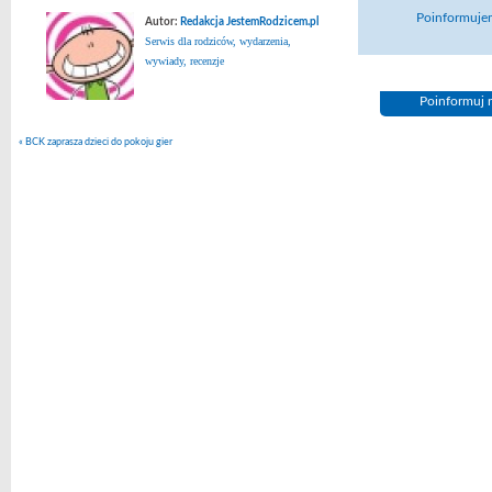
Poinformujem
Autor:
Redakcja JestemRodzicem.pl
Serwis dla rodziców, wydarzenia,
wywiady, recenzje
Poinformuj n
«
BCK zaprasza dzieci do pokoju gier