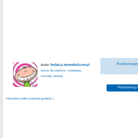
Poinformujem
Autor:
Redakcja JestemRodzicem.pl
Serwis dla rodziców, wydarzenia,
wywiady, recenzje
Poinformuj n
«
Aksamitny królik na deskach groteski:-)