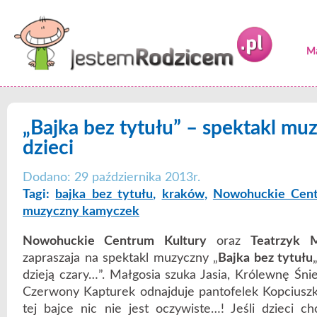
Ma
„Bajka bez tytułu” – spektakl mu
dzieci
Dodano: 29 października 2013r.
Tagi:
bajka bez tytułu
,
kraków
,
Nowohuckie Cent
muzyczny kamyczek
Nowohuckie Centrum Kultury
oraz
Teatrzyk 
zapraszaja na spektakl muzyczny „
Bajka bez tytułu
dzieją czary…”. Małgosia szuka Jasia, Królewnę Śni
Czerwony Kapturek odnajduje pantofelek Kopciuszk
tej bajce nic nie jest oczywiste…! Jeśli dzieci ch