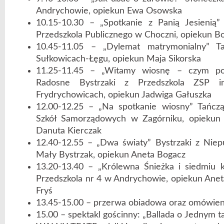
Andrychowie, opiekun Ewa Osowska
10.15-10.30 – „Spotkanie z Panią Jesienią”
Przedszkola Publicznego w Choczni, opiekun B
10.45-11.05 – „Dylemat matrymonialny”
Sułkowicach-Łęgu, opiekun Maja Sikorska
11.25-11.45 – „Witamy wiosnę – czym pow
Radosne Bystrzaki z Przedszkola ZSP 
Frydrychowicach, opiekun Jadwiga Gałuszka
12.00-12.25 – „Na spotkanie wiosny” Tańcz
Szkół Samorządowych w Zagórniku, opiekun 
Danuta Kierczak
12.40-12.55 – „Dwa światy” Bystrzaki z Niep
Mały Bystrzak, opiekun Aneta Bogacz
13.20-13.40 – „Królewna Śnieżka i siedmiu k
Przedszkola nr 4 w Andrychowie, opiekun Anet
Fryś
13.45-15.00 – przerwa obiadowa oraz omówieni
15.00 – spektakl gościnny: „Ballada o Jednym ta