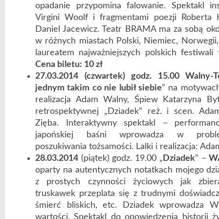
opadanie przypomina falowanie. Spektakl in
Virgini Woolf i fragmentami poezji Roberta 
Daniel Jacewicz. Teatr BRAMA ma za sobą oko
w różnych miastach Polski, Niemiec, Norwegii,
laureatem najważniejszych polskich festiwali 
Cena biletu: 10 zł
27.03.2014 (czwartek) godz. 15.00 Walny-T
jednym takim co nie lubił siebie
” na motywach 
realizacja Adam Walny, Śpiew Katarzyna By
retrospektywnej „Dziadek” reż. i scen. Ada
Zięba. Interaktywny spektakl – performan
japońskiej baśni wprowadza w proble
poszukiwania tożsamości. Lalki i realizacja: A
28.03.2014
(piątek) godz. 19.00 „
Dziadek
” –
W
oparty na autentycznych notatkach mojego dzi
z prostych czynności życiowych jak zbiera
truskawek przeplata się z trudnymi doświadcz
śmierć bliskich, etc. Dziadek wprowadza W
wartości. Spektakl do opowiedzenia historii 