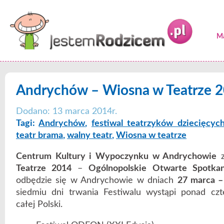
Ma
Andrychów – Wiosna w Teatrze 
Dodano: 13 marca 2014r.
Tagi:
Andrychów
,
festiwal teatrzyków dziecięcyc
teatr brama
,
walny teatr
,
Wiosna w teatrze
Centrum Kultury i Wypoczynku w Andrychowie
z
Teatrze 2014
–
Ogólnopolskie Otwarte Spotkan
odbędzie się w Andrychowie w dniach
27 marca –
siedmiu dni trwania Festiwalu wystąpi ponad c
całej Polski.