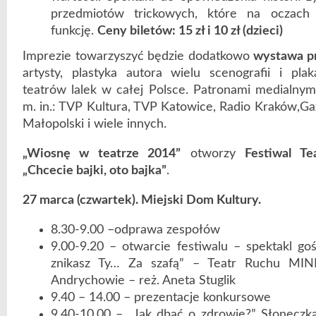
przedmiotów trickowych, które na oczach
funkcję.
Ceny biletów: 15 zł i 10 zł (dzieci)
Imprezie towarzyszyć będzie dodatkowo
wystawa pr
artysty, plastyka autora wielu scenografii i pl
teatrów lalek w całej Polsce. Patronami medialnym
m. in.: TVP Kultura, TVP Katowice, Radio Kraków,G
Małopolski i wiele innych.
„Wiosnę w teatrze 2014”
otworzy
Festiwal Te
„Chcecie bajki, oto bajka”
.
27 marca (czwartek). Miejski Dom Kultury.
8.30-9.00 –odprawa zespołów
9.00-9.20 – otwarcie festiwalu – spektakl goś
znikasz Ty… Za szafą” – Teatr Ruchu M
Andrychowie – reż. Aneta Stuglik
9.40 – 14.00 – prezentacje konkursowe
9.40-10.00 – „Jak dbać o zdrowie?” Słoneczk