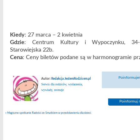
Kiedy
: 27 marca – 2 kwietnia
Gdzie
: Centrum Kultury i Wypoczynku, 34-
Starowiejska 22b.
Cena
: Ceny biletów podane są w harmonogramie pr
Poinformujem
Autor:
Redakcja JestemRodzicem.pl
Serwis dla rodziców, wydarzenia,
wywiady, recenzje
Poinformuj n
«
Magiczne spotkanie Radości ze Smutkiem w przedstawieniu dla dzieci.