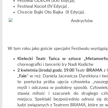
Festiwal ODEON (XXI Edycja),
Festiwal Kocioł (IV Edycja) ,
Chcecie Bajki Oto Bajka (II Edycja).
W tym roku jako goście specjalni Festiwalu wystąpią
Kielecki Teatr Tańca w sztuce „Metamorfo
choreografki i tancerki Iry Nadi Kodiche
2 kwietnia (środa) godz. 19.00
Teatr
BRAMA
z 
„
Fale
” w reż. Daniela Jacewicza Dyrektora i tw
to poetycka próba ujęcia człowieka „naszego
myśli i odczuwa w podobny sposób. Człowieka
stawia miłość i szacunek do drugiego cz
miejscu. Spektakl bezpośrednio odnosi się d
ludzi związanych z Teatrem BRAMA, które ze w