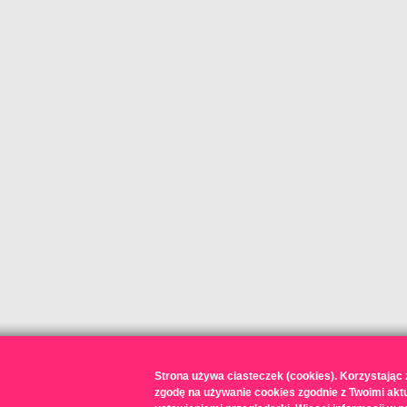
Strona używa ciasteczek (cookies). Korzystając
zgodę na używanie cookies zgodnie z Twoimi akt