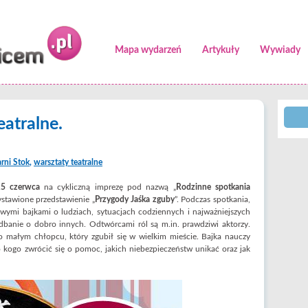
Mapa wydarzeń
Artykuły
Wywiady
eatralne.
rni Stok
,
warsztaty teatralne
5 czerwca
na cykliczną imprezę pod nazwą „
Rodzinne spotkania
wystawione przedstawienie „
Przygody Jaśka zguby
”. Podczas spotkania,
owymi bajkami o ludziach, sytuacjach codziennych i najważniejszych
y dbanie o dobro innych. Odtwórcami ról są m.in. prawdziwi aktorzy.
 o małym chłopcu, który zgubił się w wielkim mieście. Bajka nauczy
do kogo zwrócić się o pomoc, jakich niebezpieczeństw unikać oraz jak