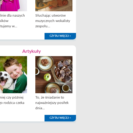
lnie dla naszych
Słuchając utworów
ników
muzycznych wokalisty
tujemy w...
zespołu...
CZYTAJ WIĘCEJ >
Artykuły
iej czy później
To, że śniadanie to
o rodzica czeka
najważniejszy posiłek
dnia...
CZYTAJ WIĘCEJ >