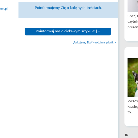
Poinformujemy Cię o kolejnych treściach.
em.pl
Specja
czytel
prezen
Poinformuj nas o ciekawym artykule! | +
„Parkujemy Eko” – rodzinny piknik.
»
Wcześn
każdeg
to...
JR