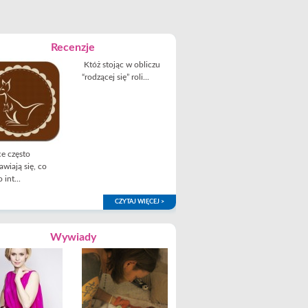
Recenzje
Któż stojąc w obliczu
“rodzącej się” roli...
e często
awiają się, co
 int...
CZYTAJ WIĘCEJ >
Wywiady