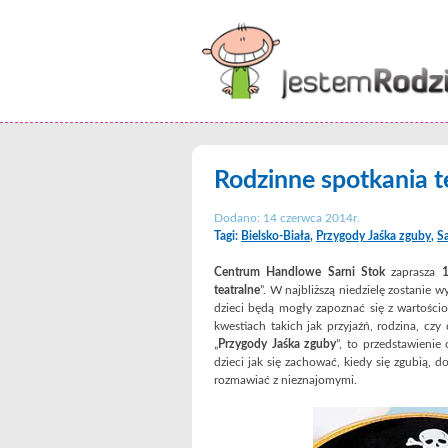
Rodzinne spotkania t
Dodano: 14 czerwca 2014r.
Tagi:
Bielsko-Biała
,
Przygody Jaśka zguby
,
Sa
Centrum Handlowe Sarni Stok
zaprasza
1
teatralne
”. W najbliższą niedzielę zostanie 
dzieci będą mogły zapoznać się z wartości
kwestiach takich jak przyjaźń, rodzina, cz
„
Przygody Jaśka zguby
”, to przedstawienie
dzieci jak się zachować, kiedy się zgubią, 
rozmawiać z nieznajomymi.